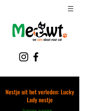
Nestje uit het verleden: Lucky
Lady nestje
Surprise, surprise.....