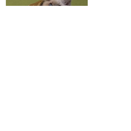
Bedrading:
Hier heb ik een zwak voor en knaag ik
graag aan wat de baasjes niet zo leuk
vinden.
Luisteren:
Ik ben heel goed in luisteren en kom
direct zodra ik geroepen wordt.