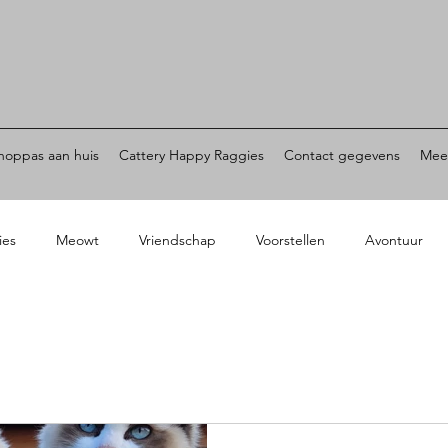
noppas aan huis
Cattery Happy Raggies
Contact gegevens
Mee
ies
Meowt
Vriendschap
Voorstellen
Avontuur
dagen
Spelen
Huisgenoten
Ravotten
Trimmen