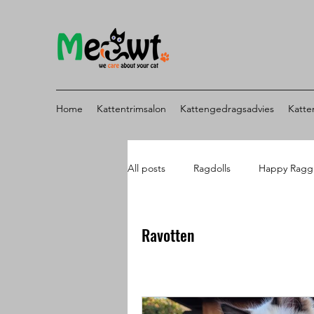
Home
Kattentrimsalon
Kattengedragsadvies
Katte
All posts
Ragdolls
Happy Ragg
Geboorte
Kittens
Feest
Ravotten