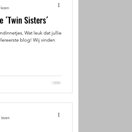
 lezen
 ´Twin Sisters´
ndinnetjes, Wat leuk dat jullie
llereerste blog! Wij vinden
 lezen