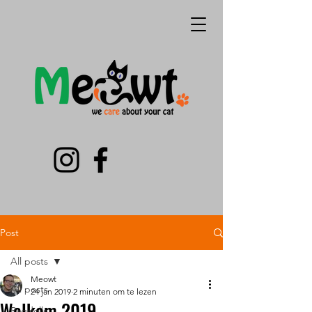
Post
All posts
Meowt
All posts
24 jan 2019
2 minuten om te lezen
Welkom 2019
Ragdolls