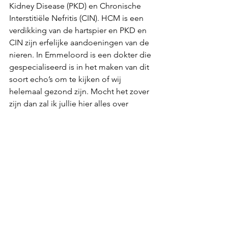
Kidney Disease (PKD) en Chronische 
Interstitiële Nefritis (CIN). HCM is een 
verdikking van de hartspier en PKD en 
CIN zijn erfelijke aandoeningen van de 
nieren. In Emmeloord is een dokter die 
gespecialiseerd is in het maken van dit 
soort echo’s om te kijken of wij 
helemaal gezond zijn. Mocht het zover 
zijn dan zal ik jullie hier alles over 
vertellen in een nieuwe blog!
Voor nu wens ik jullie nog een purrfect 
weekend en tot snel!
Dikke knuffel Faylinn 
Happy Raggies
Spelen
Huisgenoten