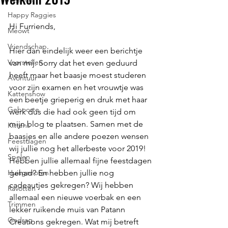
Happy Raggies
Hi Furriends,
Meowt
Vriendschap
Hier dan eindelijk weer een berichtje 
Voorstellen
van mij. Sorry dat het even geduurd 
heeft maar het baasje moest studeren 
Avontuur
voor zijn examen en het vrouwtje was 
Kattenshow
een beetje grieperig en druk met haar 
Geboorte
werk dus die had ook geen tijd om 
mijn blog te plaatsen. Samen met de 
Kittens
baasjes en alle andere poezen wensen 
Feestdagen
wij jullie nog het allerbeste voor 2019!
Spelen
Hebben jullie allemaal fijne feestdagen 
Huisgenoten
gehad? En hebben jullie nog 
cadeautjes gekregen? Wij hebben 
Ravotten
allemaal een nieuwe voerbak en een 
Trimmen
lekker ruikende muis van Patann 
Gedrag
Creations gekregen. Wat mij betreft 