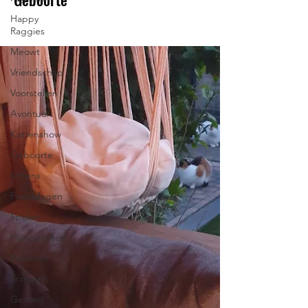
Happy
Raggies
Meowt
Vriendschap
Voorstellen
Avontuur
Kattenshow
Geboorte
Kittens
Feestdagen
Spelen
Huisgenoten
Ravotten
Trimmen
Gedrag