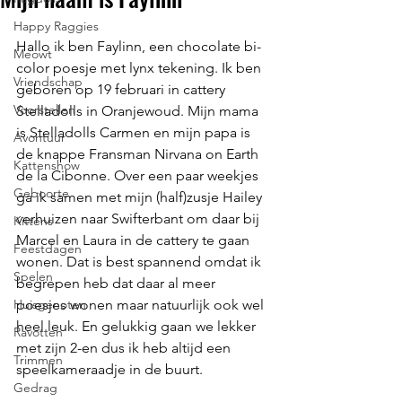
Happy Raggies
Hallo ik ben Faylinn, een chocolate bi-
Meowt
color poesje met lynx tekening. Ik ben 
Vriendschap
geboren op 19 februari in cattery 
Voorstellen
Stelladolls in Oranjewoud. Mijn mama 
is Stelladolls Carmen en mijn papa is 
Avontuur
de knappe Fransman Nirvana on Earth 
Kattenshow
de la Cibonne. Over een paar weekjes 
Geboorte
ga ik samen met mijn (half)zusje Hailey 
verhuizen naar Swifterbant om daar bij 
Kittens
Marcel en Laura in de cattery te gaan 
Feestdagen
wonen. Dat is best spannend omdat ik 
Spelen
begrepen heb dat daar al meer 
Huisgenoten
poesjes wonen maar natuurlijk ook wel 
heel leuk. En gelukkig gaan we lekker 
Ravotten
met zijn 2-en dus ik heb altijd een 
Trimmen
speelkameraadje in de buurt.
Gedrag