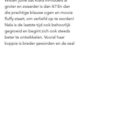
Wisten jullie dat Kiara inmiddels al 
groter en zwaarder is dan ik? En dan 
die prachtige blauwe ogen en mooie 
fluffy staart, om verliefd op te worden! 
Nala is de laatste tijd ook behoorlijk 
gegroeid en begint zich ook steeds 
beter te ontwikkelen. Vooral haar 
koppie is breder geworden en de seal 
kleur is nog duidelijker geworden. Nala 
is wel een stuk lichter dan Kiara maar 
dat kan ook niet anders want Nala kan 
gewoon niet stilzitten. Jagen, spelen, 
apporteren....Nala kan het allemaal!
Vorige week heb ik ook nog foto´s 
gezien van mijn Mufasa die inmiddels 
Bram heet, hij doet het ook geweldig 
en begint steeds meer op zijn papa 
Kyle te lijken.