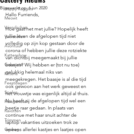
Bijgewerkt op:
6 jun 2020
Happy Raggies
Hallo Furriends,
Meowt
Vriendschap
Hoe gaat het met jullie? Hopelijk heeft 
jullie leven de afgelopen tijd niet 
Voorstellen
volledig op zijn kop gestaan door de 
Avontuur
corona of hebben jullie deze rotziekte 
Kattenshow
van dichtbij meegemaakt bij jullie 
Geboorte
baasjes? Wij hebben er (tot nu toe) 
gelukkig helemaal niks van 
Kittens
meegekregen. Het baasje is al die tijd 
Feestdagen
ook gewoon aan het werk geweest en 
Spelen
het vrouwtje was eigenlijk altijd al thuis. 
Nu heeft zij de afgelopen tijd wel een 
Huisgenoten
beetje raar gedaan. In plaats van 
Ravotten
continue met haar snuit achter de 
Trimmen
laptop vakanties uitzoeken trok ze 
Gedrag
opeens allerlei kastjes en laatjes open 