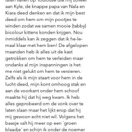
aan Kyle, de knappe papa van Nala en 
Kiara deed denken en dat ik mijn best 
deed om hem om mijn pootjes te 
winden zodat we samen mooie (tabby) 
bicolour kittens konden krijgen. Nou 
inmiddels kan ik zeggen dat ik he-le-
maal klaar met hem ben! De afgelopen 
maanden heb ik alles uit de kast 
getrokken om hem te verleiden maar 
ondanks al mijn inspanningen is het 
me niet gelukt om hem te versieren. 
Zelfs als ik mijn staart voor hem in de 
lucht deed, mijn kont omhoog stak en 
aan de voorkant onder hem schoof 
maakte hij dat hij weg kwam. Ik heb 
alles geprobeerd om de vonk over te 
laten slaan maar het lijkt erop dat hij 
mij gewoon echt niet wil. Volgens het 
baasje valt hij meer op een ´groen 
blaadje´ en schijn ik onder de noemer 