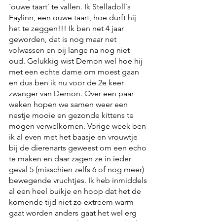
´ouwe taart´ te vallen. Ik Stelladoll´s 
Faylinn, een ouwe taart, hoe durft hij 
het te zeggen!!! Ik ben net 4 jaar 
geworden, dat is nog maar net 
volwassen en bij lange na nog niet 
oud. Gelukkig wist Demon wel hoe hij 
met een echte dame om moest gaan 
en dus ben ik nu voor de 2e keer 
zwanger van Demon. Over een paar 
weken hopen we samen weer een 
nestje mooie en gezonde kittens te 
mogen verwelkomen. Vorige week ben 
ik al even met het baasje en vrouwtje 
bij de dierenarts geweest om een echo 
te maken en daar zagen ze in ieder 
geval 5 (misschien zelfs 6 of nog meer) 
bewegende vruchtjes. Ik heb inmiddels 
al een heel buikje en hoop dat het de 
komende tijd niet zo extreem warm 
gaat worden anders gaat het wel erg 