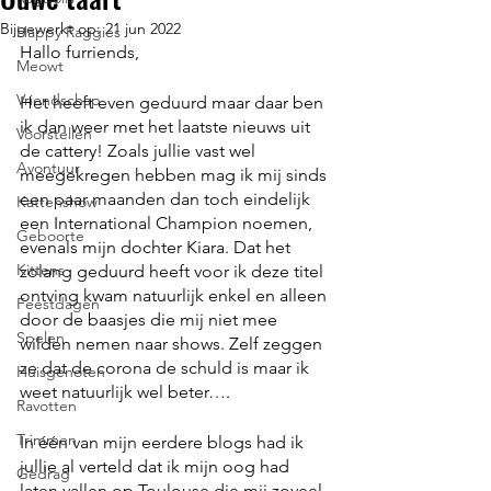
Bijgewerkt op:
21 jun 2022
Happy Raggies
Hallo furriends,
Meowt
Vriendschap
Het heeft even geduurd maar daar ben 
ik dan weer met het laatste nieuws uit 
Voorstellen
de cattery! Zoals jullie vast wel 
Avontuur
meegekregen hebben mag ik mij sinds 
een paar maanden dan toch eindelijk 
Kattenshow
een International Champion noemen, 
Geboorte
evenals mijn dochter Kiara. Dat het 
Kittens
zolang geduurd heeft voor ik deze titel 
ontving kwam natuurlijk enkel en alleen 
Feestdagen
door de baasjes die mij niet mee 
Spelen
wilden nemen naar shows. Zelf zeggen 
ze dat de corona de schuld is maar ik 
Huisgenoten
weet natuurlijk wel beter….
Ravotten
Trimmen
In één van mijn eerdere blogs had ik 
jullie al verteld dat ik mijn oog had 
Gedrag
laten vallen op Toulouse die mij zoveel 